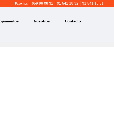
659 96 08 31
91 541 18 32
91 541 18 31
Favoritos
ojamientos
Nosotros
Contacto