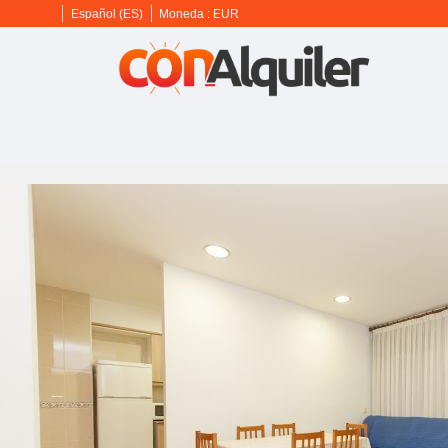
Español (ES)
Moneda :
EUR