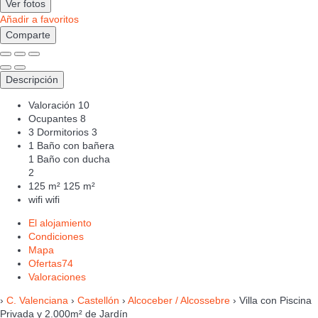
Ver fotos
Añadir a favoritos
Comparte
Descripción
Valoración
10
Ocupantes
8
3 Dormitorios
3
1 Baño con bañera
1 Baño con ducha
2
125 m²
125 m²
wifi
wifi
El alojamiento
Condiciones
Mapa
Ofertas
74
Valoraciones
›
C. Valenciana
›
Castellón
›
Alcoceber / Alcossebre
› Villa con Piscina
Privada y 2.000m² de Jardín