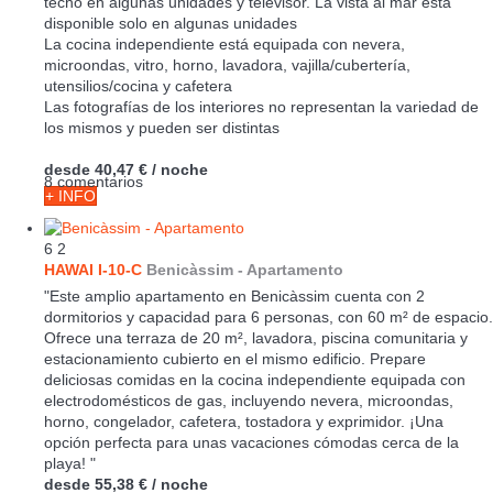
techo en algunas unidades y televisor. La vista al mar esta
disponible solo en algunas unidades
La cocina independiente está equipada con nevera,
microondas, vitro, horno, lavadora, vajilla/cubertería,
utensilios/cocina y cafetera
Las fotografías de los interiores no representan la variedad de
los mismos y pueden ser distintas
desde
40,47 €
/ noche
8 comentarios
+ INFO
6
2
HAWAI I-10-C
Benicàssim -
Apartamento
"Este amplio apartamento en Benicàssim cuenta con 2
dormitorios y capacidad para 6 personas, con 60 m² de espacio.
Ofrece una terraza de 20 m², lavadora, piscina comunitaria y
estacionamiento cubierto en el mismo edificio. Prepare
deliciosas comidas en la cocina independiente equipada con
electrodomésticos de gas, incluyendo nevera, microondas,
horno, congelador, cafetera, tostadora y exprimidor. ¡Una
opción perfecta para unas vacaciones cómodas cerca de la
playa! "
desde
55,38 €
/ noche