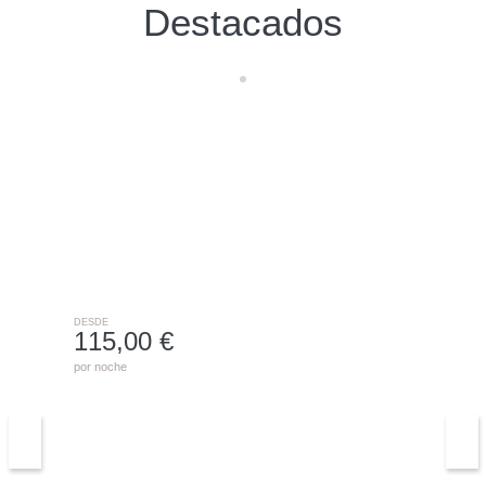
Destacados
0763 - TALIMA C1B
DENIA
DESDE
115,00 €
por noche
3315 Villa Carolina