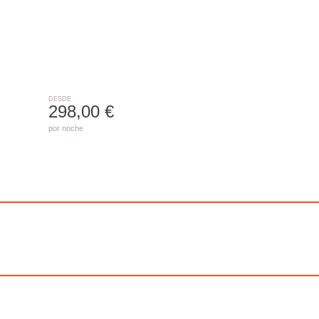
BENISSA
DESDE
298,00 €
por noche