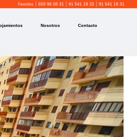
659 96 08 31
91 541 18 32
91 541 18 31
Favoritos
ojamientos
Nosotros
Contacto