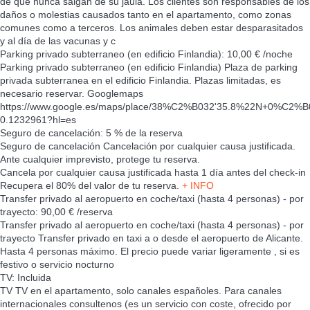
de que nunca salgan de su jaula. Los clientes son responsables de los
daños o molestias causados tanto en el apartamento, como zonas
comunes como a terceros. Los animales deben estar desparasitados
y al día de las vacunas y c
Parking privado subterraneo (en edificio Finlandia): 10,00 € /noche
Parking privado subterraneo (en edificio Finlandia)
Plaza de parking
privada subterranea en el edificio Finlandia. Plazas limitadas, es
necesario reservar. Googlemaps
https://www.google.es/maps/place/38%C2%B032'35.8%22N+0%C2%B0
0.1232961?hl=es
Seguro de cancelación: 5 % de la reserva
Seguro de cancelación
Cancelación por cualquier causa justificada.
Ante cualquier imprevisto, protege tu reserva.
Cancela por cualquier causa justificada hasta 1 día antes del check-in
Recupera el 80% del valor de tu reserva.
+ INFO
Transfer privado al aeropuerto en coche/taxi (hasta 4 personas) - por
trayecto: 90,00 € /reserva
Transfer privado al aeropuerto en coche/taxi (hasta 4 personas) - por
trayecto
Transfer privado en taxi a o desde el aeropuerto de Alicante.
Hasta 4 personas máximo. El precio puede variar ligeramente , si es
festivo o servicio nocturno
TV: Incluida
TV
TV en el apartamento, solo canales españoles. Para canales
internacionales consultenos (es un servicio con coste, ofrecido por