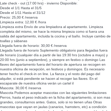
Late check - out (17:00 hrs) - invierno
Disponible:
Desde el 1/1 Hasta el 31/5
Desde el 1/11 Hasta el 31/12
Precio: 25,00 € /reserva
Limpieza extra: 12,00 € /hora
Limpieza extra
Envío de una limpiadora al apartamento. Limpieza
completa del mismo, se hace la misma limpieza como si fuera una
salida del apartamento, incluida la cocina y el baño. Incluye cambio de
toallas y sábanas
Llegada fuera de horario: 30,00 € /reserva
Llegada fuera de horario
Suplemento obligatorio para llegadas fuera
de horario (cualquier día a partir de las 19:30 hrs (octubre a mayo) y
20:00 hrs (junio a septiembre), y siempre en festivo o domingo Las
llaves del apartamento fuera del horario de apertura se recogen en
nuestra oficina de recepción, en festivos y domingos. Es necesario
tener hecho el check-in on line. La fianza y el resto del pago del
alquiler, si está pendiente se hacen al recoger las llaves. En el
escaparate de nuestra oficina verán un cartel il
Mascota: 30,00 € /reserva
Mascota
Podemos aceptar mascotas con las siguientes limitaciones
Perros, hasta el peso indicado en la ficha del apartamento, si son mas
grandes, consultarnos antes. Gatos, solo si no tienen uñas Otras
mascotas que vayan en jaulas (canarios, hamsters, etc) a condición