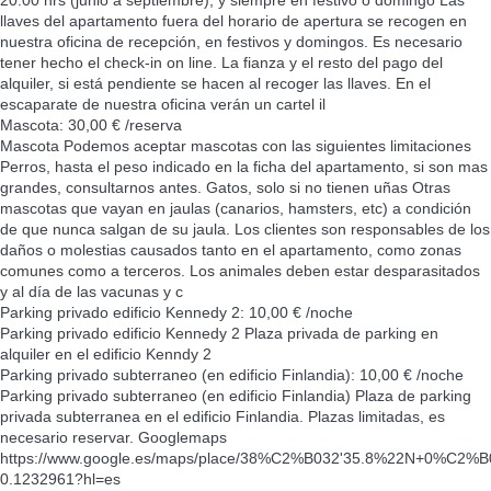
llaves del apartamento fuera del horario de apertura se recogen en
nuestra oficina de recepción, en festivos y domingos. Es necesario
tener hecho el check-in on line. La fianza y el resto del pago del
alquiler, si está pendiente se hacen al recoger las llaves. En el
escaparate de nuestra oficina verán un cartel il
Mascota: 30,00 € /reserva
Mascota
Podemos aceptar mascotas con las siguientes limitaciones
Perros, hasta el peso indicado en la ficha del apartamento, si son mas
grandes, consultarnos antes. Gatos, solo si no tienen uñas Otras
mascotas que vayan en jaulas (canarios, hamsters, etc) a condición
de que nunca salgan de su jaula. Los clientes son responsables de los
daños o molestias causados tanto en el apartamento, como zonas
comunes como a terceros. Los animales deben estar desparasitados
y al día de las vacunas y c
Parking privado edificio Kennedy 2: 10,00 € /noche
Parking privado edificio Kennedy 2
Plaza privada de parking en
alquiler en el edificio Kenndy 2
Parking privado subterraneo (en edificio Finlandia): 10,00 € /noche
Parking privado subterraneo (en edificio Finlandia)
Plaza de parking
privada subterranea en el edificio Finlandia. Plazas limitadas, es
necesario reservar. Googlemaps
https://www.google.es/maps/place/38%C2%B032'35.8%22N+0%C2%B0
0.1232961?hl=es