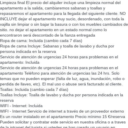
Limpieza final
El precio del alquiler incluye una limpieza normal del
apartamento a la salida, cambiaremos sabanas y toallas y
repasaremos el apartamento para la llegada del siguiente cliente. NO
INCLUYE dejar el apartamento muy sucio, desordenado, con toda la
vajilla sin limpiar o sin bajar la basura o con los muebles cambiados de
sitio. no dejar el apartamento en un estado normal como lo
encontraron será descontado de la fianza entregada
Ropa de cama: Incluida (cambio cada 7 días)
Ropa de cama
Incluye: Sabanas y toalla de lavabo y ducha por
persona indicada en la reserva
Servicio de atención de urgencias 24 horas para problemas en el
apartamento: Incluida
Servicio de atención de urgencias 24 horas para problemas en el
apartamento
Teléfono para atención de urgencias las 24 hrs. Solo
temas que no pueden esperar (falta de luz, agua, inundación, robo o
perdida de llaves, etc). El mal uso o abuse será facturado al cliente.
Toallas: Incluida (cambio cada 7 días)
Toallas
Incluye: Toalla de lavabo y ducha por persona indicada en la
reserva
WIFI - Internet: Incluida
WIFI - Internet
Servicio de internet a través de un proveedor externo
Es un router instalado en el apartamento Precio mínimo 15 €/reserva
Pueden solicitar y contratar este servicio en nuestra oficina o a traves
de la intranet del turista si ustedes se han creado un usuario en