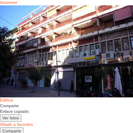
Ascensor
Edificio
Comparte
Enlace copiado
Ver fotos
Añadir a favoritos
Comparte