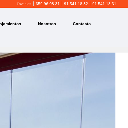
659 96 08 31
91 541 18 32
91 541 18 31
Favoritos
ojamientos
Nosotros
Contacto