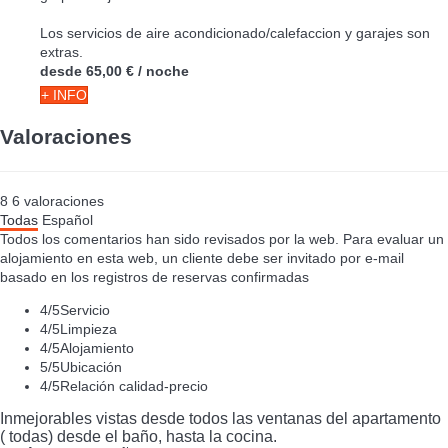
Los servicios de aire acondicionado/calefaccion y garajes son
extras.
desde
65,00 €
/ noche
+ INFO
Valoraciones
8
6
valoraciones
Todas
Español
Todos los comentarios han sido revisados por la web. Para evaluar un
alojamiento en esta web, un cliente debe ser invitado por e-mail
basado en los registros de reservas confirmadas
4
/5
Servicio
4
/5
Limpieza
4
/5
Alojamiento
5
/5
Ubicación
4
/5
Relación calidad-precio
Inmejorables vistas desde todos las ventanas del apartamento
( todas) desde el baño, hasta la cocina.