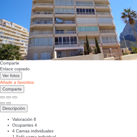
Comparte
Enlace copiado
Ver fotos
Añadir a favoritos
Comparte
Descripción
Valoración
8
Ocupantes
4
4 Camas individuales
1 Sofá cama individual