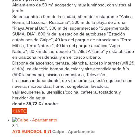
Alojamiento de 50 m² acogedor y muy luminoso, con vistas al
jardín.
Se encuentra a 0 m de la ciudad, 50 m del restaurante "Antica
Roma, El Escorial, Rusticana", 300 m de la playa de arena
"Playa Arenal Bol", 300 m del supermercado "Supermercado
SUMA, DIA", 800 m de la estación de autobuses "Estación
autobuses de Calpe", 40 km del parque de atracciones "Terra
Mítica, Terra Natura.", 40 km del parque acuático "Aqua
Natura", 80 km del aeropuerto "El Altet Alicante" y está ubicado
en una zona residencial y en el casco urbano.
Dispone de ascensor, terraza, plancha, acceso internet (wifi 2€
al día), calefacción bomba de calor y aire acondicionado frío
(50€ la semana), piscina comunitaria, Televisión.
La cocina independiente, de vitrocerámica, está equipada con
nevera, microondas, horno, congelador, lavadora,
vajilla/cubertería, utensilios/cocina, cafetera, tostadora y
hervidor de agua.
desde
35,72 €
/ noche
+ INFO
3
1
A70 EUROSOL II 7I
Calpe -
Apartamento