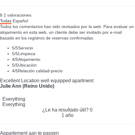
8
2
valoraciones
Todas
Español
Todos los comentarios han sido revisados por la web. Para evaluar un
alojamiento en esta web, un cliente debe ser invitado por e-mail
basado en los registros de reservas confirmadas
5
/5
Servicio
5
/5
Limpieza
4
/5
Alojamiento
5
/5
Ubicación
4
/5
Relación calidad-precio
Excellent Location well equipped apartment
Julie Ann (Reino Unido)
Everything
Everything
¿Le ha resultado útil?
0
1 año
Appartement aan te passen