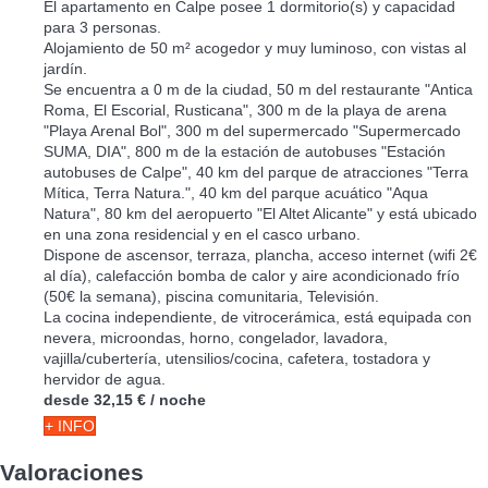
El apartamento en Calpe posee 1 dormitorio(s) y capacidad
para 3 personas.
Alojamiento de 50 m² acogedor y muy luminoso, con vistas al
jardín.
Se encuentra a 0 m de la ciudad, 50 m del restaurante "Antica
Roma, El Escorial, Rusticana", 300 m de la playa de arena
"Playa Arenal Bol", 300 m del supermercado "Supermercado
SUMA, DIA", 800 m de la estación de autobuses "Estación
autobuses de Calpe", 40 km del parque de atracciones "Terra
Mítica, Terra Natura.", 40 km del parque acuático "Aqua
Natura", 80 km del aeropuerto "El Altet Alicante" y está ubicado
en una zona residencial y en el casco urbano.
Dispone de ascensor, terraza, plancha, acceso internet (wifi 2€
al día), calefacción bomba de calor y aire acondicionado frío
(50€ la semana), piscina comunitaria, Televisión.
La cocina independiente, de vitrocerámica, está equipada con
nevera, microondas, horno, congelador, lavadora,
vajilla/cubertería, utensilios/cocina, cafetera, tostadora y
hervidor de agua.
desde
32,15 €
/ noche
+ INFO
Valoraciones