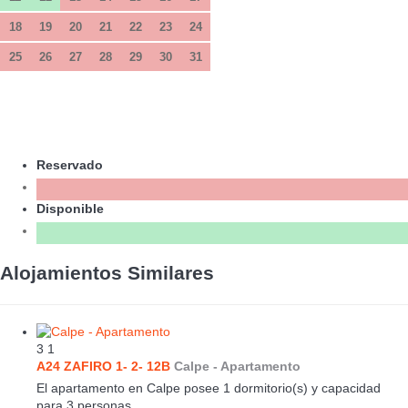
18
19
20
21
22
23
24
25
26
27
28
29
30
31
Reservado
Disponible
Alojamientos Similares
3
1
A24 ZAFIRO 1- 2- 12B
Calpe -
Apartamento
El apartamento en Calpe posee 1 dormitorio(s) y capacidad
para 3 personas.