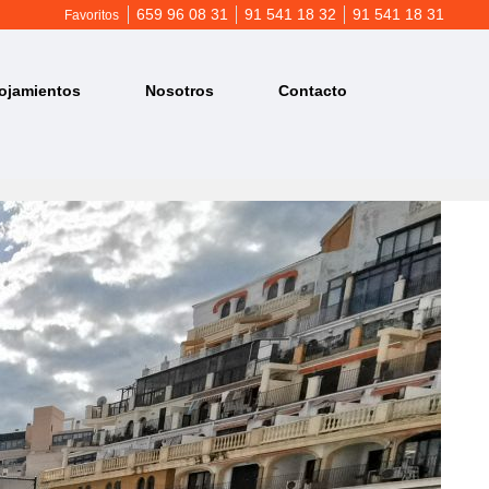
659 96 08 31
91 541 18 32
91 541 18 31
Favoritos
ojamientos
Nosotros
Contacto