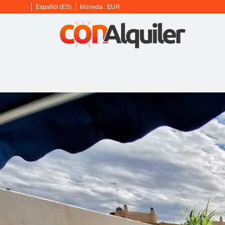
Español (ES)
Moneda :
EUR