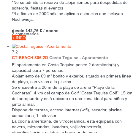
*No se admite la reserva de alojamientos para despedidas de
soltero/a, fiestas ni eventos
**La fianza de 200€ sólo se aplica a estancias que incluyan
Nochevieja.
desde
142,76 €
/ noche
2 comentarios
+ INFO
7
2
CT BEACH 306 2D
Costa Teguise -
Apartamento
El apartamento en Costa Teguise posee 2 dormitorio(s) y
capacidad para 7 personas.
Alojamiento de 69 m² bonito y exterior, situado en primera línea
de playa, con vistas a la piscina.
Se encuentra a 20 m de la playa de arena "Playa de la
Cucharas", 4 km del campo de Golf "Costa Teguise Golf", 15 km
del aeropuerto y está ubicado en una zona ideal para niños y
junto al mar.
Dispone de terraza, acceso internet (wifi), secador, piscina
comunitaria, 1 Televisor.
La cocina americana, de vitrocerámica, está equipada con
nevera, microondas, lavadora, vajilla/cubertería,
utensilios/cocina, cafetera y hervidor de agua.