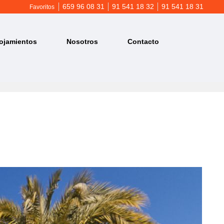
659 96 08 31
91 541 18 32
91 541 18 31
Favoritos
ojamientos
Nosotros
Contacto