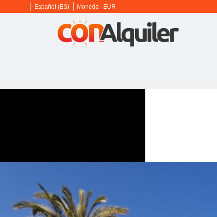
Español (ES)
Moneda :
EUR