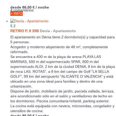
desde
86,00 €
/ noche
4 comentarios
+ INFO
5
2
RETIRO P. II 35B
Denia -
Apartamento
El apartamento en Dénia tiene 2 dormitorio(s) y capacidad para
5 personas.
Acogedor y moderno alojamiento de 48 m², completamente
reformado.
Se encuentra a 400 m de la playa de arena PLAYA LAS
MARINAS, 500 m del supermercado SPAR, 800 m del
supermercado ALDI, 2 km de la ciudad DENIA, 8 km de la playa
de roca LAS. ROTAS", a 8 km del campo de Golf "LA SELLA
GOLF", 99 km del aeropuerto "ALICANTE O VALENCIA" y está
ubicado en una zona ideal para familias y dentro de una
urbanización.
Dispone de jardín, mobiliario de jardín, parcela vallada, terraza,
aire acondicionado sólo en el salón y ventiladores de techo en
los dormitorios. Piscina comunitaria+infantil, parking exterior.
La cocina está equipada con nevera, microondas, congelador y
utensilios de cocina.
desde
86,00 €
/ noche