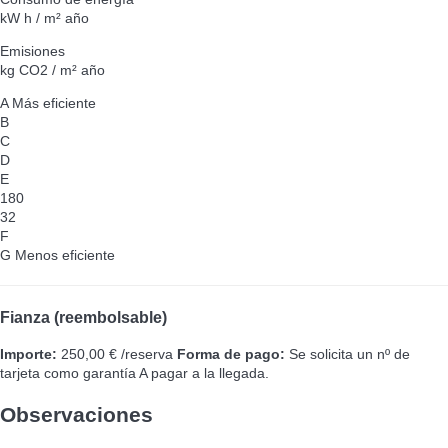
kW h / m² año
Emisiones
kg CO2 / m² año
A
Más eficiente
B
C
D
E
180
32
F
G
Menos eficiente
Fianza (reembolsable)
Importe:
250,00 € /reserva
Forma de pago:
Se solicita un nº de
tarjeta como garantía
A pagar a la llegada.
Observaciones