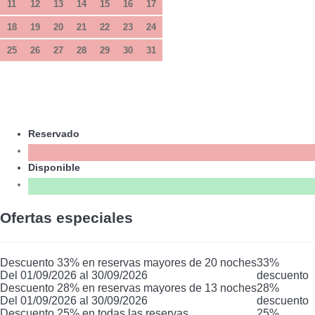
11
12
13
14
15
16
17
18
19
20
21
22
23
24
25
26
27
28
29
30
31
Reservado
Disponible
Ofertas especiales
Descuento 33% en reservas mayores de 20 noches
33%
Del 01/09/2026 al 30/09/2026
descuento
Descuento 28% en reservas mayores de 13 noches
28%
Del 01/09/2026 al 30/09/2026
descuento
Descuento 25% en todas las reservas
25%