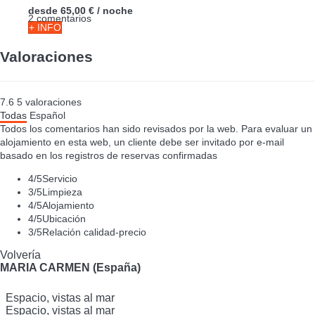
desde
65,00 €
/ noche
2 comentarios
+ INFO
Valoraciones
7.6
5
valoraciones
Todas
Español
Todos los comentarios han sido revisados por la web. Para evaluar un
alojamiento en esta web, un cliente debe ser invitado por e-mail
basado en los registros de reservas confirmadas
4
/5
Servicio
3
/5
Limpieza
4
/5
Alojamiento
4
/5
Ubicación
3
/5
Relación calidad-precio
Volvería
MARIA CARMEN (España)
Espacio, vistas al mar
Espacio, vistas al mar