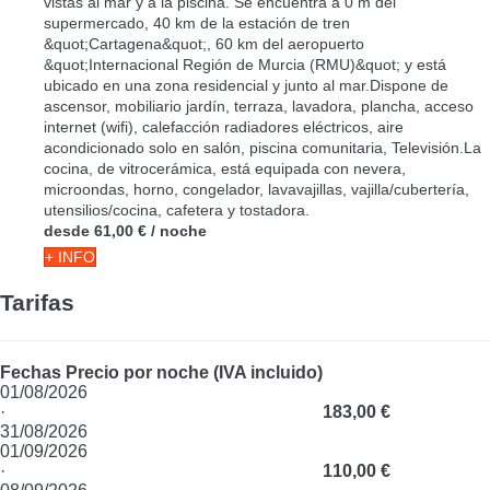
vistas al mar y a la piscina. Se encuentra a 0 m del
supermercado, 40 km de la estación de tren
&quot;Cartagena&quot;, 60 km del aeropuerto
&quot;Internacional Región de Murcia (RMU)&quot; y está
ubicado en una zona residencial y junto al mar.Dispone de
ascensor, mobiliario jardín, terraza, lavadora, plancha, acceso
internet (wifi), calefacción radiadores eléctricos, aire
acondicionado solo en salón, piscina comunitaria, Televisión.La
cocina, de vitrocerámica, está equipada con nevera,
microondas, horno, congelador, lavavajillas, vajilla/cubertería,
utensilios/cocina, cafetera y tostadora.
desde
61,00 €
/ noche
+ INFO
Tarifas
Fechas
Precio por noche (IVA incluido)
01/08/2026
·
183,00 €
31/08/2026
01/09/2026
·
110,00 €