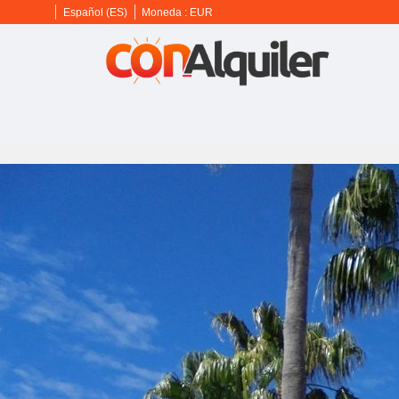
Español (ES)
Moneda :
EUR