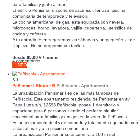
para familias y junto al mar.
El edificio Peñismar dispone de ascensor, terraza, piscina
comunitaria de temporada y televisión.
La cocina americana, de gas, está equipada con nevera,
microondas, horno, lavadora, vajilla, cubertería, utensilios de
cocina y cafetera.
A tu entrada te entregaremos las sábanas y un pequeño kit de
limpieza. No se proporcionan toallas.
desde
65,00 €
/ noche
4 comentarios
+ INFO
6
1
Peñismar I Bloque B
Peñiscola -
Apartamento
La urbanización Penismar I es de las más famosas de
Peñíscola. Este apartamento residencial de Peñismar en av.
Papa Luna s/n, 12598 Peñíscola, posee 1 dormitorio y
capacidad para 6 personas siendo el perfecto alquiler
vacacional para familias y amigos en la zona de Peñíscola.
Es un alojamiento de 45 m² cómodo y totalmente equipado, con
vistas al mar y a la piscina comunitaria.
La urbanización Penismar se encuentra a 100 m del