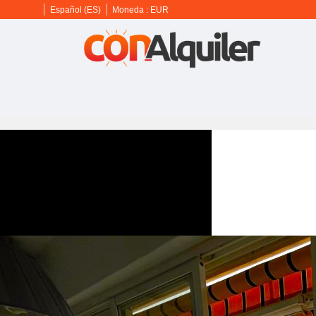
Español (ES)
Moneda :
EUR