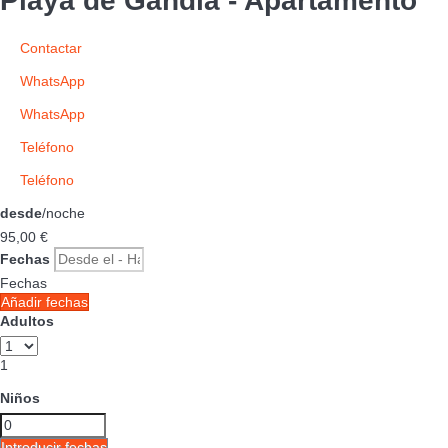
Playa de Gandía -
Apartamento
Contactar
WhatsApp
WhatsApp
Teléfono
Teléfono
desde
/noche
95,
00 €
Fechas
Fechas
Añadir fechas
Adultos
1
Niños
Introducir fechas