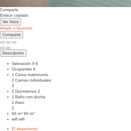
Comparte
Enlace copiado
Ver fotos
Añadir a favoritos
Comparte
Descripción
Valoración
9.6
Ocupantes
4
1 Cama matrimonio
2 Camas individuales
3
2 Dormitorios
2
1 Baño con ducha
1 Aseo
2
60 m²
60 m²
wifi
wifi
El alojamiento