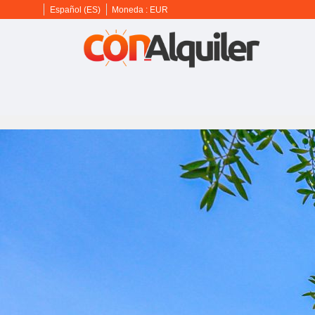
Español (ES)
Moneda :
EUR