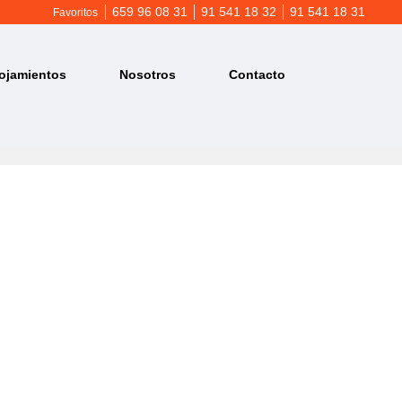
659 96 08 31
91 541 18 32
91 541 18 31
Favoritos
ojamientos
Nosotros
Contacto