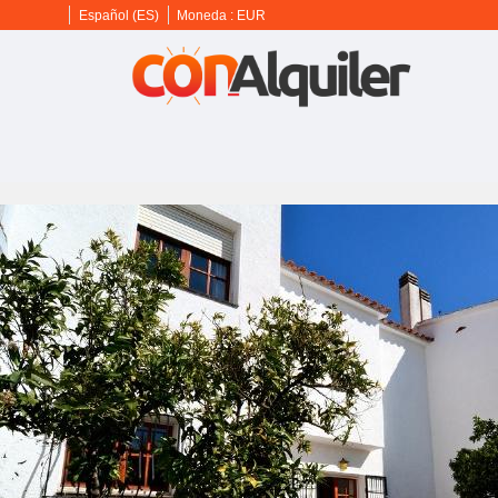
Español (ES)
Moneda :
EUR