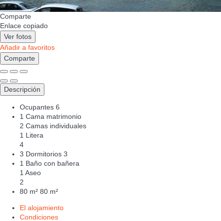
Comparte
Enlace copiado
Ver fotos
Añadir a favoritos
Comparte
Descripción
Ocupantes
6
1 Cama matrimonio
2 Camas individuales
1 Litera
4
3 Dormitorios
3
1 Baño con bañera
1 Aseo
2
80 m²
80 m²
El alojamiento
Condiciones