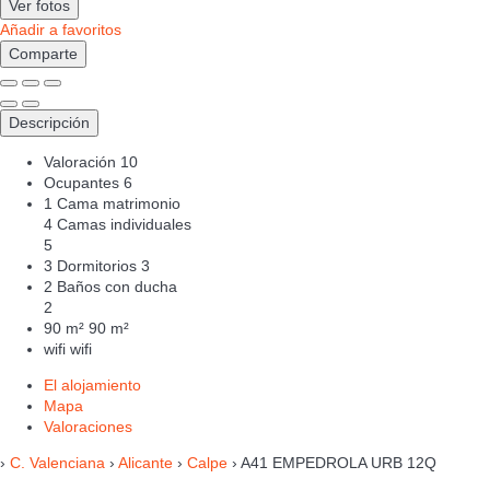
Ver fotos
Añadir a favoritos
Comparte
Descripción
Valoración
10
Ocupantes
6
1 Cama matrimonio
4 Camas individuales
5
3 Dormitorios
3
2 Baños con ducha
2
90 m²
90 m²
wifi
wifi
El alojamiento
Mapa
Valoraciones
›
C. Valenciana
›
Alicante
›
Calpe
› A41 EMPEDROLA URB 12Q