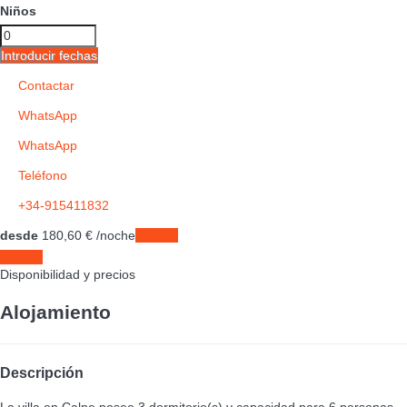
Niños
Introducir fechas
Contactar
WhatsApp
WhatsApp
Teléfono
+34-915411832
desde
180,
60 €
/noche
Fechas
Fechas
Disponibilidad y precios
Alojamiento
Descripción
La villa en Calpe posee 3 dormitorio(s) y capacidad para 6 personas.