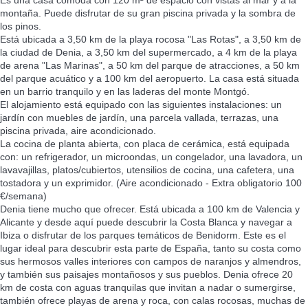
montaña. Puede disfrutar de su gran piscina privada y la sombra de
los pinos.
Está ubicada a 3,50 km de la playa rocosa "Las Rotas", a 3,50 km de
la ciudad de Denia, a 3,50 km del supermercado, a 4 km de la playa
de arena "Las Marinas", a 50 km del parque de atracciones, a 50 km
del parque acuático y a 100 km del aeropuerto. La casa está situada
en un barrio tranquilo y en las laderas del monte Montgó.
El alojamiento está equipado con las siguientes instalaciones: un
jardín con muebles de jardín, una parcela vallada, terrazas, una
piscina privada, aire acondicionado.
La cocina de planta abierta, con placa de cerámica, está equipada
con: un refrigerador, un microondas, un congelador, una lavadora, un
lavavajillas, platos/cubiertos, utensilios de cocina, una cafetera, una
tostadora y un exprimidor. (Aire acondicionado - Extra obligatorio 100
€/semana)
Denia tiene mucho que ofrecer. Está ubicada a 100 km de Valencia y
Alicante y desde aquí puede descubrir la Costa Blanca y navegar a
Ibiza o disfrutar de los parques temáticos de Benidorm. Este es el
lugar ideal para descubrir esta parte de España, tanto su costa como
sus hermosos valles interiores con campos de naranjos y almendros,
y también sus paisajes montañosos y sus pueblos. Denia ofrece 20
km de costa con aguas tranquilas que invitan a nadar o sumergirse,
también ofrece playas de arena y roca, con calas rocosas, muchas de