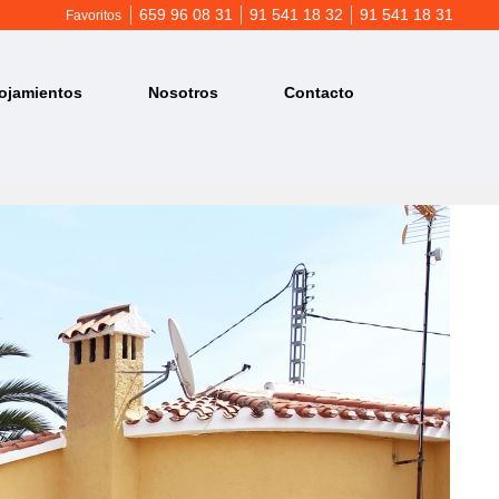
659 96 08 31
91 541 18 32
91 541 18 31
Favoritos
ojamientos
Nosotros
Contacto