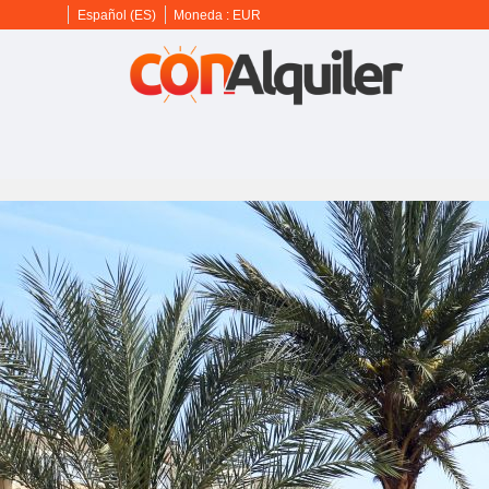
Español (ES)
Moneda :
EUR