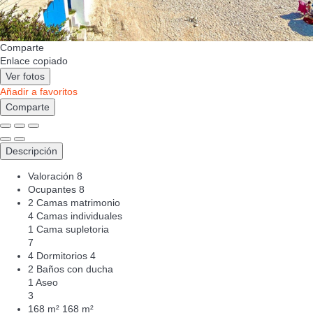
Comparte
Enlace copiado
Ver fotos
Añadir a favoritos
Comparte
Descripción
Valoración
8
Ocupantes
8
2 Camas matrimonio
4 Camas individuales
1 Cama supletoria
7
4 Dormitorios
4
2 Baños con ducha
1 Aseo
3
168 m²
168 m²