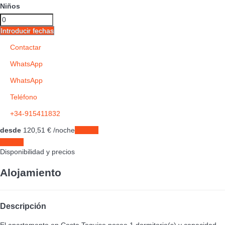
Niños
Introducir fechas
Contactar
WhatsApp
WhatsApp
Teléfono
+34-915411832
desde
120,
51 €
/noche
Fechas
Fechas
Disponibilidad y precios
Alojamiento
Descripción
El apartamento en Costa Teguise posee 1 dormitorio(s) y capacidad