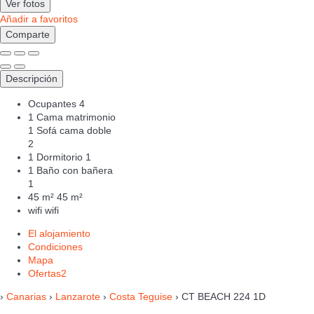
Ver fotos
Añadir a favoritos
Comparte
Descripción
Ocupantes
4
1 Cama matrimonio
1 Sofá cama doble
2
1 Dormitorio
1
1 Baño con bañera
1
45 m²
45 m²
wifi
wifi
El alojamiento
Condiciones
Mapa
Ofertas
2
›
Canarias
›
Lanzarote
›
Costa Teguise
› CT BEACH 224 1D