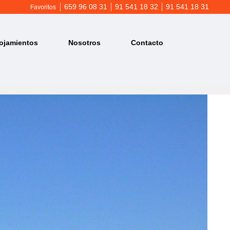
659 96 08 31
91 541 18 32
91 541 18 31
Favoritos
ojamientos
Nosotros
Contacto