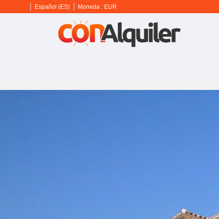
Español (ES)
Moneda :
EUR