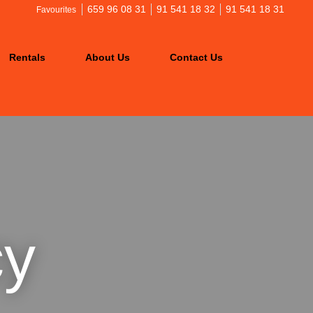
659 96 08 31
91 541 18 32
91 541 18 31
Favourites
Rentals
About Us
Contact Us
cy