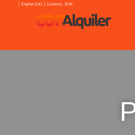
English (UK)
Currency :
EUR
P