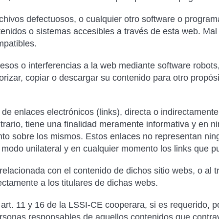
archivos defectuosos, o cualquier otro software o progr
ntenidos o sistemas accesibles a través de esta web. Ma
mpatibles.
cesos o interferencias a la web mediante software robots,
izar, copiar o descargar su contenido para otro propósi
e enlaces electrónicos (links), directa o indirectamente
trario, tiene una finalidad meramente informativa y en 
to sobre los mismos. Estos enlaces no representan ning
e modo unilateral y en cualquier momento los links que 
relacionada con el contenido de dichos sitio webs, o al
rectamente a los titulares de dichas webs.
rt. 11 y 16 de la LSSI-CE cooperara, si es requerido, po
personas responsables de aquellos contenidos que contrav